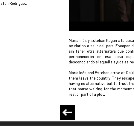
Gastón Rodriguez
María Inés y Esteban llegan a la cas
ayudarlos a salir del país. Escapan 
sin tener otra alternativa que con
permanecerán en esa casa espe
desconociendo si aquella ayuda es re
María Inés and Esteban arrive at Ra
them leave the country. They escape 
having no alternative but to trust th
that house waiting for the moment to
real or part of a plot.
RCA. Creado con
Wix.com