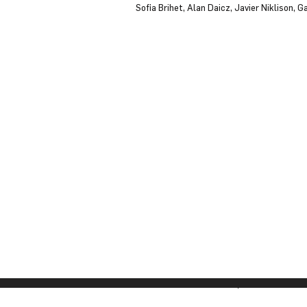
Sofia Brihet, Alan Daicz, Javier Niklison, 
© 2023 por PEQUEÑA MA