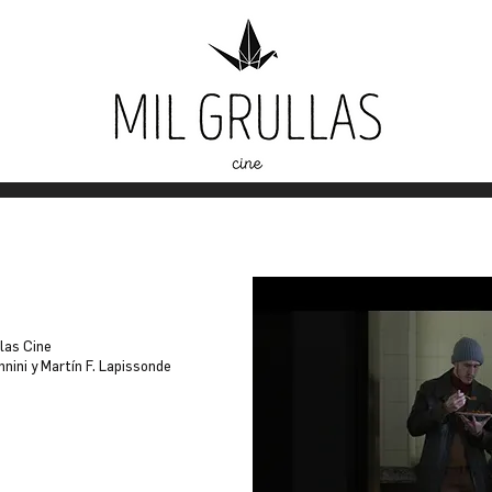
las Cine
nini y Martín F. Lapissonde