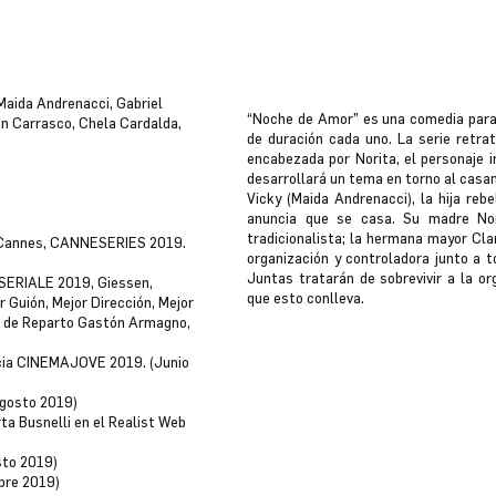
Maida Andrenacci, Gabriel
“Noche de Amor” es una comedia para 
an Carrasco, Chela Cardalda,
de duración cada uno. La serie retrat
encabezada por Norita, el personaje i
desarrollará un tema en torno al casam
Vicky (Maida Andrenacci), la hija rebe
anuncia que se casa. Su madre Nora 
tradicionalista; la hermana mayor Cla
de Cannes, CANNESERIES 2019.
organización y controladora junto a 
Juntas tratarán de sobrevivir a la or
IESERIALE 2019, Giessen,
que esto conlleva.
 Guión, Mejor Dirección, Mejor
or de Reparto Gastón Armagno,
encia CINEMAJOVE 2019. (Junio
agosto 2019)
rta Busnelli en el Realist Web
sto 2019)
mbre 2019)